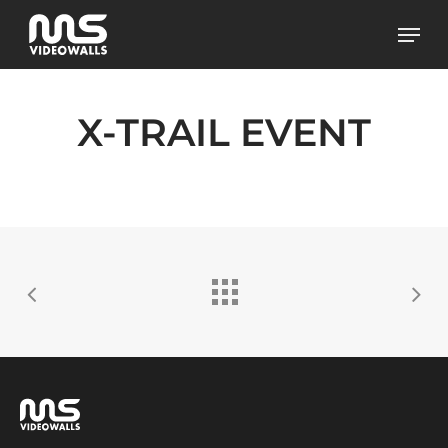
Skip
Men
to
main
content
X-TRAIL EVENT