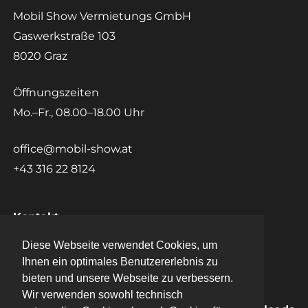
Mobil Show Vermietungs GmbH
Gaswerkstraße 103
8020 Graz
Öffnungszeiten
Mo.–Fr., 08.00–18.00 Uhr
office@mobil-show.at
+43 316 22 8124
Kontakt
Diese Webseite verwendet Cookies, um
Diese Webseite verwendet Cookies, um
Datenschutz
Ihnen ein optimales Benutzererlebnis zu
Ihnen ein optimales Benutzererlebnis zu
bieten und unsere Webseite zu verbessern.
bieten und unsere Webseite zu verbessern.
Impressum
Wir verwenden sowohl technisch
Wir verwenden sowohl technisch