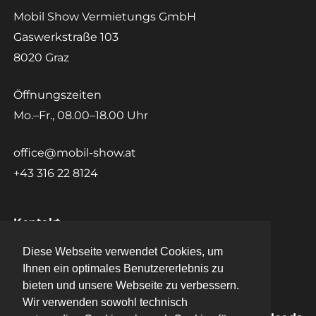
Mobil Show Vermietungs GmbH
Gaswerkstraße 103
8020 Graz
Öffnungszeiten
Mo.–Fr., 08.00–18.00 Uhr
office@mobil-show.at
+43 316 22 8124
Kontakt
Diese Webseite verwendet Cookies, um
Diese Webseite verwendet Cookies, um
Datenschutz
Ihnen ein optimales Benutzererlebnis zu
Ihnen ein optimales Benutzererlebnis zu
bieten und unsere Webseite zu verbessern.
bieten und unsere Webseite zu verbessern.
Impressum
Wir verwenden sowohl technisch
Wir verwenden sowohl technisch