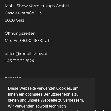
Mobil Show Vermietungs GmbH
Gaswerkstraße 103
8020 Graz
Öffnungszeiten
Mo.–Fr., 08.00–18.00 Uhr
office@mobil-show.at
+43 316 22 8124
Kontakt
Diese Webseite verwendet Cookies, um
Diese Webseite verwendet Cookies, um
Datenschutz
Ihnen ein optimales Benutzererlebnis zu
Ihnen ein optimales Benutzererlebnis zu
bieten und unsere Webseite zu verbessern.
bieten und unsere Webseite zu verbessern.
Impressum
Wir verwenden sowohl technisch
Wir verwenden sowohl technisch