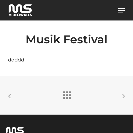
Skip
Men
to
main
content
Musik Festival
ddddd