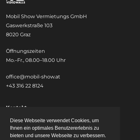
Mobil Show Vermietungs GmbH
Gaswerkstraße 103
8020 Graz
Öffnungszeiten
Mo.–Fr., 08.00–18.00 Uhr
office@mobil-show.at
+43 316 22 8124
Kontakt
Diese Webseite verwendet Cookies, um
Diese Webseite verwendet Cookies, um
Datenschutz
Ihnen ein optimales Benutzererlebnis zu
Ihnen ein optimales Benutzererlebnis zu
bieten und unsere Webseite zu verbessern.
bieten und unsere Webseite zu verbessern.