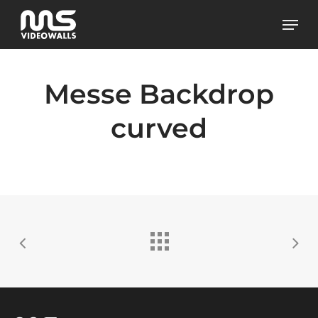
Skip
Men
to
main
content
Messe Backdrop
curved