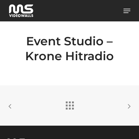
Skip
Men
to
main
content
Event Studio –
Krone Hitradio