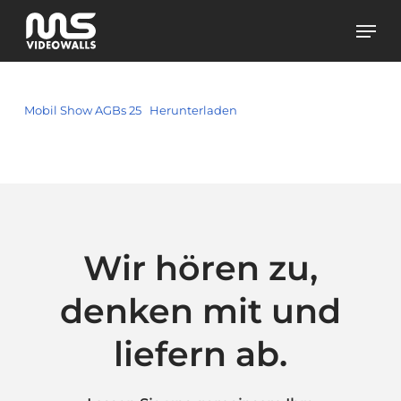
Skip
Men
to
main
content
Mobil Show AGBs 25
Herunterladen
Wir
hören
zu,
denken
mit
und
liefern
ab.