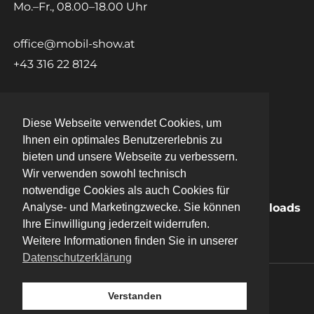
Mo.–Fr., 08.00–18.00 Uhr
office@mobil-show.at
+43 316 22 8124
Kontakt
Diese Webseite verwendet Cookies, um
Diese Webseite verwendet Cookies, um
Ihnen ein optimales Benutzererlebnis zu
Ihnen ein optimales Benutzererlebnis zu
Datenschutz
bieten und unsere Webseite zu verbessern.
bieten und unsere Webseite zu verbessern.
Wir verwenden sowohl technisch
Wir verwenden sowohl technisch
Impressum
notwendige Cookies als auch Cookies für
notwendige Cookies als auch Cookies für
Login
Downloads
Analyse- und Marketingzwecke. Sie können
Analyse- und Marketingzwecke. Sie können
Karriere
Ihre Einwilligung jederzeit widerrufen.
Ihre Einwilligung jederzeit widerrufen.
Weitere Informationen finden Sie in unserer
Weitere Informationen finden Sie in unserer
Datenschutzerklärung
Datenschutzerklärung
© 2026 Mobil Show Videowalls.
Verstanden
Verstanden